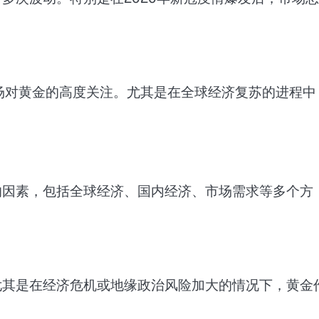
市场对黄金的高度关注。尤其是在全球经济复苏的进程中
响因素，包括全球经济、国内经济、市场需求等多个方
尤其是在经济危机或地缘政治风险加大的情况下，黄金