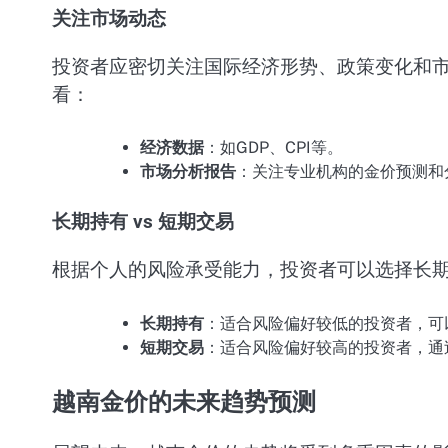
关注市场动态
投资者应密切关注国际经济形势、政策变化和
看：
经济数据
：如GDP、CPI等。
市场分析报告
：关注专业机构的金价预测和
长期持有 vs 短期交易
根据个人的风险承受能力，投资者可以选择长
长期持有
：适合风险偏好较低的投资者，可
短期交易
：适合风险偏好较高的投资者，通
越南金价的未来趋势预测