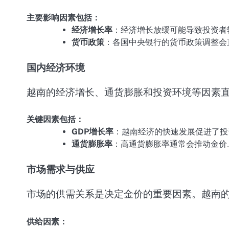
主要影响因素包括：
经济增长率
：经济增长放缓可能导致投资者
货币政策
：各国中央银行的货币政策调整会
国内经济环境
越南的经济增长、通货膨胀和投资环境等因素
关键因素包括：
GDP增长率
：越南经济的快速发展促进了投
通货膨胀率
：高通货膨胀率通常会推动金价
市场需求与供应
市场的供需关系是决定金价的重要因素。越南
供给因素：