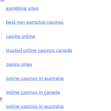
gambling sites
best non gamstop casinos
，
casino online
trusted online casinos canada
casino sites
online casinos in australia
online casinos in canada
作
online casinos in australia