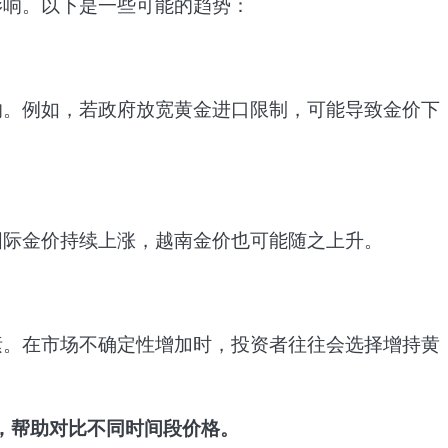
影响。以下是一些可能的趋势：
响。例如，若政府放宽黄金进口限制，可能导致金价下
国际金价持续上涨，越南金价也可能随之上升。
素。在市场不确定性增加时，投资者往往会选择增持黄
数据，帮助对比不同时间段价格。