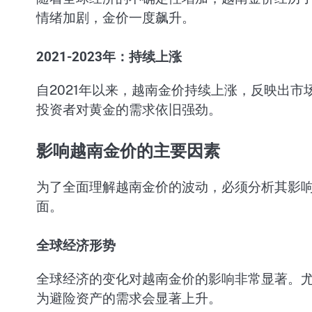
情绪加剧，金价一度飙升。
2021-2023年：持续上涨
自2021年以来，越南金价持续上涨，反映出
投资者对黄金的需求依旧强劲。
影响越南金价的主要因素
为了全面理解越南金价的波动，必须分析其影
面。
全球经济形势
全球经济的变化对越南金价的影响非常显著。
为避险资产的需求会显著上升。