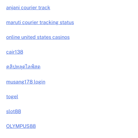
anjani courier track
maruti courier tracking status
online united states casinos
cair138
คลิปหลุดไลฟ์สด
musang178 login
togel
slot88
OLYMPUS88