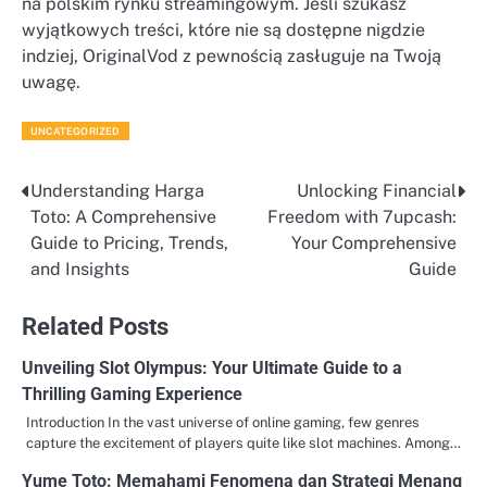
na polskim rynku streamingowym. Jeśli szukasz
wyjątkowych treści, które nie są dostępne nigdzie
indziej, OriginalVod z pewnością zasługuje na Twoją
uwagę.
UNCATEGORIZED
Understanding Harga
Unlocking Financial
Post
Toto: A Comprehensive
Freedom with 7upcash:
navigation
Guide to Pricing, Trends,
Your Comprehensive
and Insights
Guide
Related Posts
Unveiling Slot Olympus: Your Ultimate Guide to a
Thrilling Gaming Experience
Introduction In the vast universe of online gaming, few genres
capture the excitement of players quite like slot machines. Among…
Yume Toto: Memahami Fenomena dan Strategi Menang