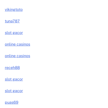
vikingtoto
tuna787
slot gacor
online casinos
online casinos
receh88
slot gacor
slot gacor
puas69