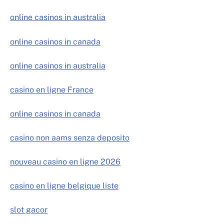
online casinos in australia
online casinos in canada
online casinos in australia
casino en ligne France
online casinos in canada
casino non aams senza deposito
nouveau casino en ligne 2026
casino en ligne belgique liste
slot gacor