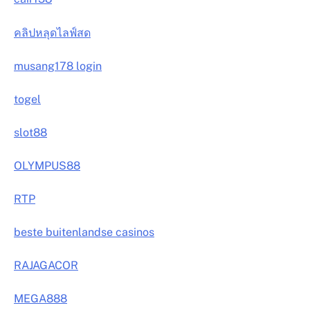
คลิปหลุดไลฟ์สด
musang178 login
togel
slot88
OLYMPUS88
RTP
beste buitenlandse casinos
RAJAGACOR
MEGA888