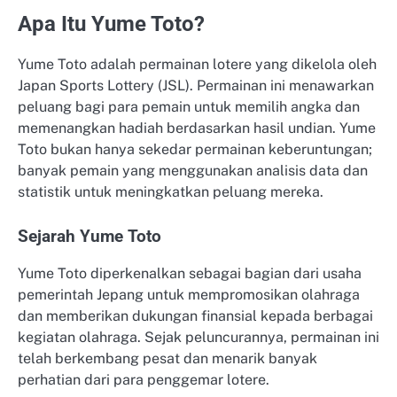
Apa Itu Yume Toto?
Yume Toto adalah permainan lotere yang dikelola oleh
Japan Sports Lottery (JSL). Permainan ini menawarkan
peluang bagi para pemain untuk memilih angka dan
memenangkan hadiah berdasarkan hasil undian. Yume
Toto bukan hanya sekedar permainan keberuntungan;
banyak pemain yang menggunakan analisis data dan
statistik untuk meningkatkan peluang mereka.
Sejarah Yume Toto
Yume Toto diperkenalkan sebagai bagian dari usaha
pemerintah Jepang untuk mempromosikan olahraga
dan memberikan dukungan finansial kepada berbagai
kegiatan olahraga. Sejak peluncurannya, permainan ini
telah berkembang pesat dan menarik banyak
perhatian dari para penggemar lotere.