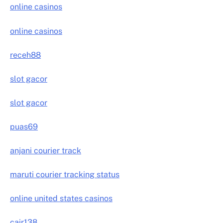
online casinos
online casinos
receh88
slot gacor
slot gacor
puas69
anjani courier track
maruti courier tracking status
online united states casinos
cair138