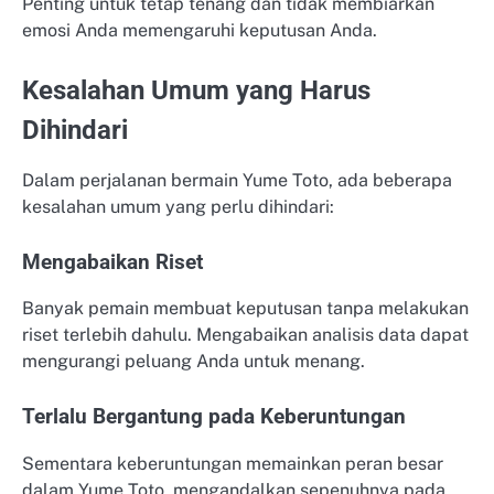
Penting untuk tetap tenang dan tidak membiarkan
emosi Anda memengaruhi keputusan Anda.
Kesalahan Umum yang Harus
Dihindari
Dalam perjalanan bermain Yume Toto, ada beberapa
kesalahan umum yang perlu dihindari:
Mengabaikan Riset
Banyak pemain membuat keputusan tanpa melakukan
riset terlebih dahulu. Mengabaikan analisis data dapat
mengurangi peluang Anda untuk menang.
Terlalu Bergantung pada Keberuntungan
Sementara keberuntungan memainkan peran besar
dalam Yume Toto, mengandalkan sepenuhnya pada