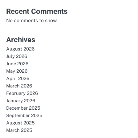
Recent Comments
No comments to show.
Archives
August 2026
July 2026
June 2026
May 2026
April 2026
March 2026
February 2026
January 2026
December 2025
September 2025
August 2025
March 2025