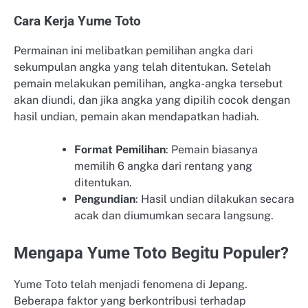
Cara Kerja Yume Toto
Permainan ini melibatkan pemilihan angka dari
sekumpulan angka yang telah ditentukan. Setelah
pemain melakukan pemilihan, angka-angka tersebut
akan diundi, dan jika angka yang dipilih cocok dengan
hasil undian, pemain akan mendapatkan hadiah.
Format Pemilihan
: Pemain biasanya
memilih 6 angka dari rentang yang
ditentukan.
Pengundian
: Hasil undian dilakukan secara
acak dan diumumkan secara langsung.
Mengapa Yume Toto Begitu Populer?
Yume Toto telah menjadi fenomena di Jepang.
Beberapa faktor yang berkontribusi terhadap